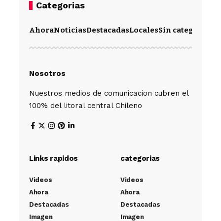
Categorias
Ahora
Noticias
Destacadas
Locales
Sin categoría
Im
Nosotros
Nuestros medios de comunicacion cubren el
100% del litoral central Chileno
Links rapidos
categorias
Videos
Videos
Ahora
Ahora
Destacadas
Destacadas
Imagen
Imagen