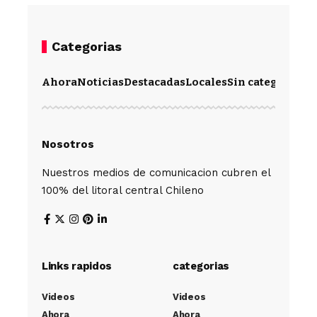
Categorias
Ahora
Noticias
Destacadas
Locales
Sin categoría
Im
Nosotros
Nuestros medios de comunicacion cubren el
100% del litoral central Chileno
Links rapidos
categorias
Videos
Videos
Ahora
Ahora