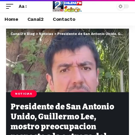
Aa
Home
Canal2
Contacto
Canal2
>
Blog
>
Noticias
>
Presidente de San Antonio Unido, Guillermo Lee, mostro preocupacion respecto a la entrega del Estadio Municipal
NOTICIAS
Presidente de San Antonio
Unido, Guillermo Lee,
mostro preocupacion