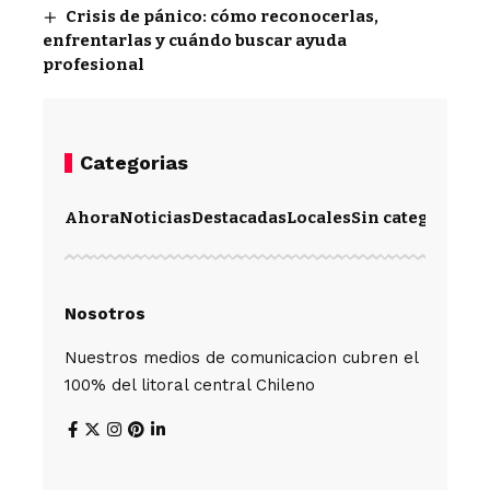
Crisis de pánico: cómo reconocerlas,
enfrentarlas y cuándo buscar ayuda
profesional
Categorias
Ahora
Noticias
Destacadas
Locales
Sin categoría
Im
Nosotros
Nuestros medios de comunicacion cubren el
100% del litoral central Chileno