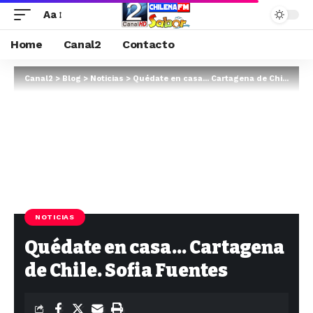
Aa
Home
Canal2
Contacto
Canal2
>
Blog
>
Noticias
>
Quédate en casa… Cartagena de Chile. Sofia Fuentes
NOTICIAS
Quédate en casa… Cartagena
de Chile. Sofia Fuentes