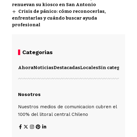
renuevan su kiosco en San Antonio
Crisis de pánico: cómo reconocerlas,
enfrentarlas y cuándo buscar ayuda
profesional
Categorias
Ahora
Noticias
Destacadas
Locales
Sin categoría
Im
Nosotros
Nuestros medios de comunicacion cubren el
100% del litoral central Chileno