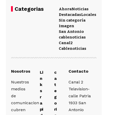
Categorias
Ahora
Noticias
Destacadas
Locales
Sin categoría
Imagen
San Antonio
cablenoticias
Canal2
Cablenoticias
Nosotros
Contacto
Li
c
n
a
Nuestros
Canal 2
k
t
medios
Television-
s
e
de
calle Patria
r
g
comunicacion
1933 San
a
o
pi
ri
cubren
Antonio