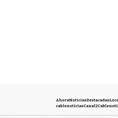
Ahora
Noticias
Destacadas
Loc
cablenoticias
Canal2
Cablenoti