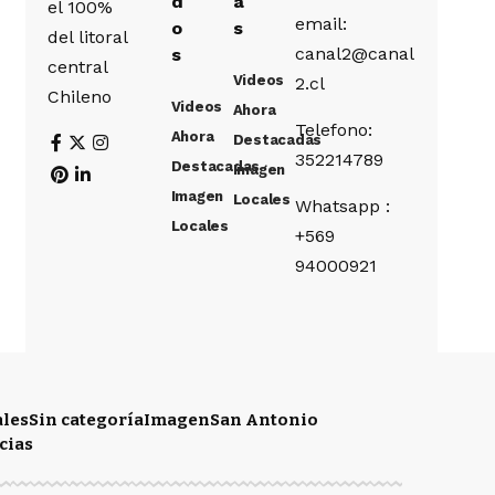
d
a
el 100%
email:
o
s
del litoral
canal2@canal
s
central
Videos
2.cl
Chileno
Videos
Ahora
Telefono:
Ahora
Destacadas
352214789
Destacadas
Imagen
Imagen
Locales
Whatsapp :
Locales
+569
94000921
ales
Sin categoría
Imagen
San Antonio
cias