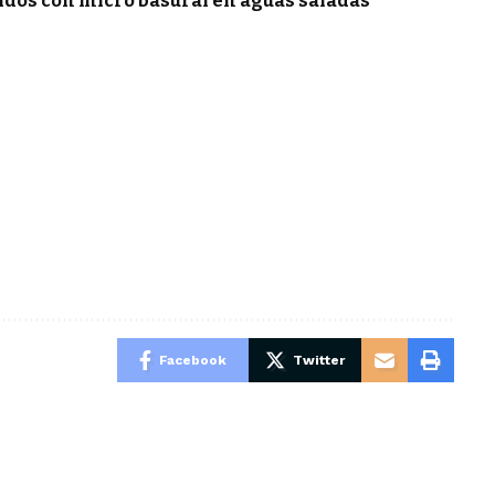
ridos con micro basural en aguas saladas
Facebook
Twitter