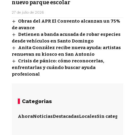
nuevo parque escolar
27 de julio de 2026
Obras del APR El Convento alcanzan un 75%
de avance
Detienen a banda acusada de robar especies
desde vehículos en Santo Domingo
Anita González recibe nueva ayuda: artistas
renuevan su kiosco en San Antonio
Crisis de pánico: cómo reconocerlas,
enfrentarlas y cuándo buscar ayuda
profesional
Categorias
Ahora
Noticias
Destacadas
Locales
Sin categoría
Im