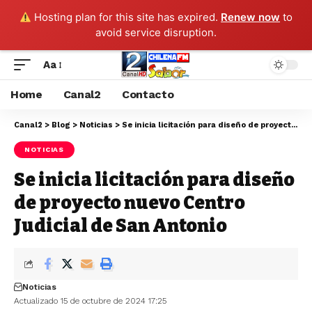
Hosting plan for this site has expired.
Renew now
to
avoid service disruption.
Aa
Home
Canal2
Contacto
Canal2
>
Blog
>
Noticias
>
Se inicia licitación para diseño de proyecto nuevo Centro Judicial de San Antonio
NOTICIAS
Se inicia licitación para diseño
de proyecto nuevo Centro
Judicial de San Antonio
Noticias
Actualizado 15 de octubre de 2024 17:25