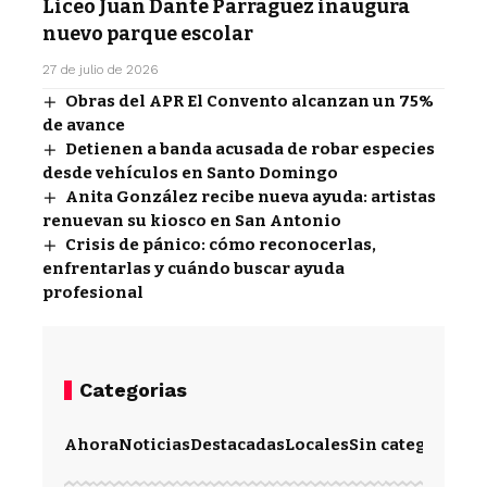
Liceo Juan Dante Parraguez inaugura
nuevo parque escolar
27 de julio de 2026
Obras del APR El Convento alcanzan un 75%
de avance
Detienen a banda acusada de robar especies
desde vehículos en Santo Domingo
Anita González recibe nueva ayuda: artistas
renuevan su kiosco en San Antonio
Crisis de pánico: cómo reconocerlas,
enfrentarlas y cuándo buscar ayuda
profesional
Categorias
Ahora
Noticias
Destacadas
Locales
Sin categoría
Im