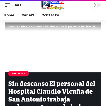
Aa
Home
Canal2
Contacto
Canal2
>
Blog
>
Noticias
>
Sin descanso El personal del Hospital Claudio Vicuña de San Antonio trabaja arduamente para brindar seguridad a sus usuarios y funcionari…
NOTICIAS
Sin descanso El personal del
Hospital Claudio Vicuña de
San Antonio trabaja