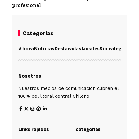
profesional
Categorias
Ahora
Noticias
Destacadas
Locales
Sin categoría
Im
Nosotros
Nuestros medios de comunicacion cubren el
100% del litoral central Chileno
Links rapidos
categorias