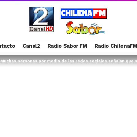
ntacto
Canal2
Radio Sabor FM
Radio ChilenaF
 Muchas personas por medio de las redes sociales señalan que su