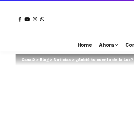
Home
Ahora
Co
Canal2
>
Blog
>
Noticias
>
¿Subió tu cuenta de la Luz?