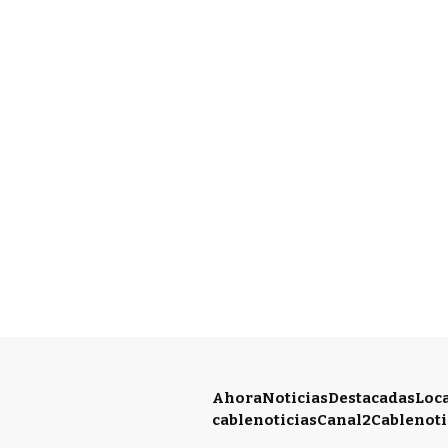
Ahora
Noticias
Destacadas
Loc
cablenoticias
Canal2
Cablenoti