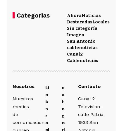
Categorias
Ahora
Noticias
Destacadas
Locales
Sin categoría
Imagen
San Antonio
cablenoticias
Canal2
Cablenoticias
Nosotros
Contacto
Li
c
n
a
Nuestros
Canal 2
k
t
medios
Television-
s
e
de
calle Patria
r
g
comunicacion
1933 San
a
o
pi
ri
cubren
Antonio