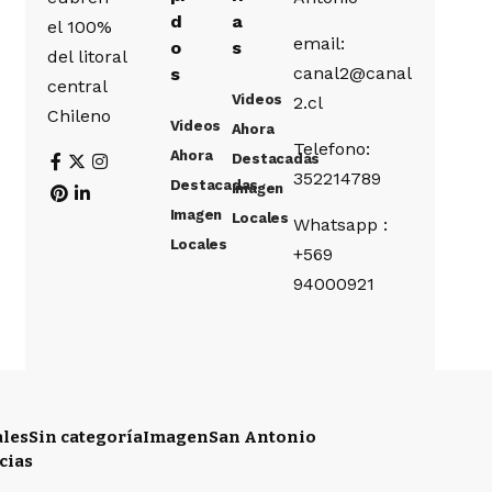
d
a
el 100%
email:
o
s
del litoral
canal2@canal
s
central
Videos
2.cl
Chileno
Videos
Ahora
Telefono:
Ahora
Destacadas
352214789
Destacadas
Imagen
Imagen
Locales
Whatsapp :
Locales
+569
94000921
ales
Sin categoría
Imagen
San Antonio
cias