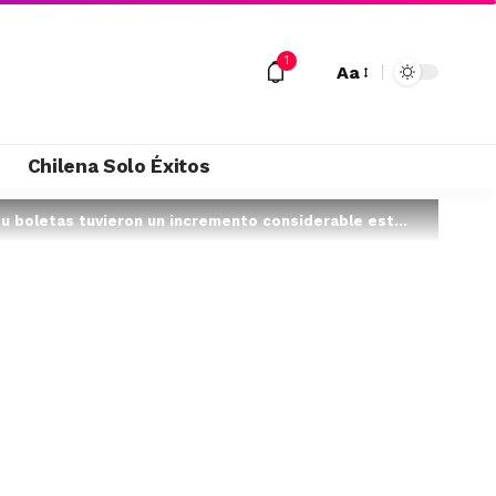
1
Aa
M
Chilena Solo Éxitos
 boletas tuvieron un incremento considerable este …