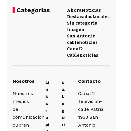
Categorias
Ahora
Noticias
Destacadas
Locales
Sin categoría
Imagen
San Antonio
cablenoticias
Canal2
Cablenoticias
Nosotros
Contacto
Li
c
n
a
Nuestros
Canal 2
k
t
medios
Television-
s
e
de
calle Patria
r
g
comunicacion
1933 San
a
o
pi
ri
cubren
Antonio