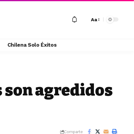
Aa
M
Chilena Solo Éxitos
 son agredidos
Comparte