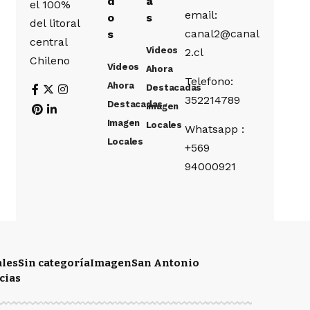
d
a
el 100%
email:
o
s
del litoral
canal2@canal
s
central
Videos
2.cl
Chileno
Videos
Ahora
Telefono:
Ahora
Destacadas
352214789
Destacadas
Imagen
Imagen
Locales
Whatsapp :
Locales
+569
94000921
ales
Sin categoría
Imagen
San Antonio
cias