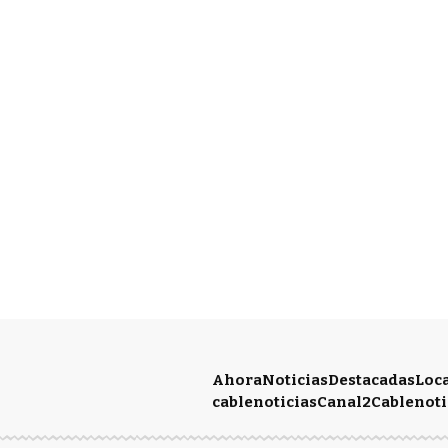
Ahora
Noticias
Destacadas
Loc
cablenoticias
Canal2
Cablenoti