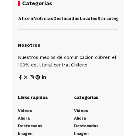
Categorias
Ahora
Noticias
Destacadas
Locales
Sin categoría
Im
Nosotros
Nuestros medios de comunicacion cubren el
100% del litoral central Chileno
Links rapidos
categorias
Videos
Videos
Ahora
Ahora
Destacadas
Destacadas
Imagen
Imagen