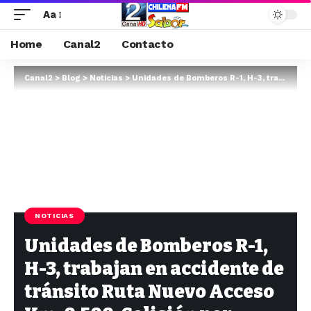
Aa
Home
Canal2
Contacto
Canal2
>
Blog
>
Noticias
>
Unidades de Bomberos R-1, H-3, trabajan en accidente de tránsito Ruta Nuevo Acceso Km. 0.500. Colisión por alcance de vehículo menor con ve…
NOTICIAS
Unidades de Bomberos R-1,
H-3, trabajan en accidente de
tránsito Ruta Nuevo Acceso