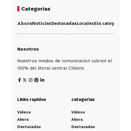
Categorias
Ahora
Noticias
Destacadas
Locales
Sin categoría
Im
Nosotros
Nuestros medios de comunicacion cubren el
100% del litoral central Chileno
Links rapidos
categorias
Videos
Videos
Ahora
Ahora
Destacadas
Destacadas