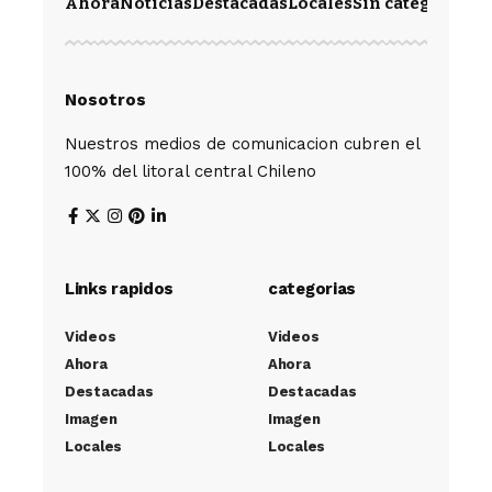
Ahora
Noticias
Destacadas
Locales
Sin categoría
Im
Nosotros
Nuestros medios de comunicacion cubren el
100% del litoral central Chileno
Links rapidos
categorias
Videos
Videos
Ahora
Ahora
Destacadas
Destacadas
Imagen
Imagen
Locales
Locales