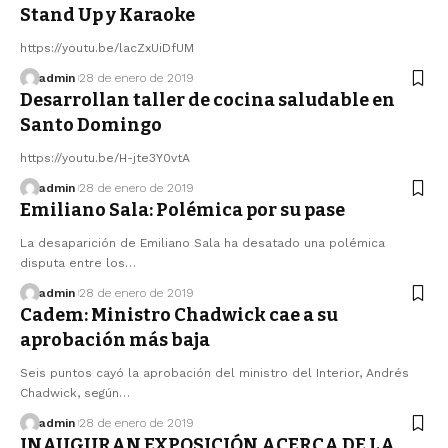
Stand Up y Karaoke
https://youtu.be/lacZxUiDfUM
admin
28 de enero de 2019
Desarrollan taller de cocina saludable en
Santo Domingo
https://youtu.be/H-jte3Y0vtA
admin
28 de enero de 2019
Emiliano Sala: Polémica por su pase
La desaparición de Emiliano Sala ha desatado una polémica
disputa entre los…
admin
28 de enero de 2019
Cadem: Ministro Chadwick cae a su
aprobación más baja
Seis puntos cayó la aprobación del ministro del Interior, Andrés
Chadwick, según…
admin
28 de enero de 2019
INAUGURAN EXPOSICIÓN ACERCA DE LA