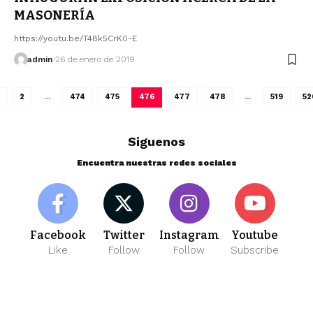
MASONERÍA
https://youtu.be/T48k5CrK0-E
admin
26 de enero de 2019
2
…
474
475
476
477
478
…
519
52
Siguenos
Encuentra nuestras redes sociales
Facebook
Twitter
Instagram
Youtube
Like
Follow
Follow
Subscribe