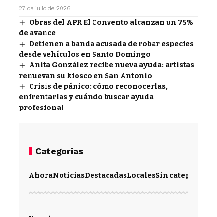
27 de julio de 2026
Obras del APR El Convento alcanzan un 75%
de avance
Detienen a banda acusada de robar especies
desde vehículos en Santo Domingo
Anita González recibe nueva ayuda: artistas
renuevan su kiosco en San Antonio
Crisis de pánico: cómo reconocerlas,
enfrentarlas y cuándo buscar ayuda
profesional
Categorias
Ahora
Noticias
Destacadas
Locales
Sin categoría
Im