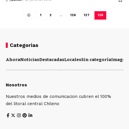
1
2
…
126
127
128
Categorias
Ahora
Noticias
Destacadas
Locales
Sin categoría
Imagen
Nosotros
Nuestros medios de comunicacion cubren el 100%
del litoral central Chileno