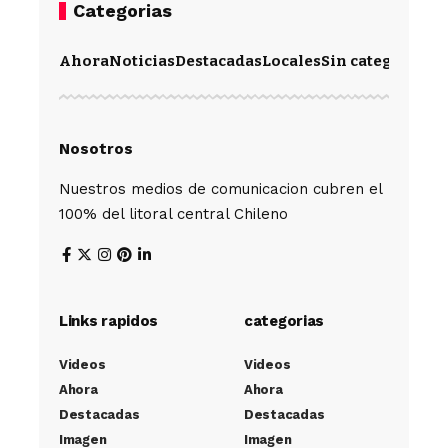
Categorias
Ahora
Noticias
Destacadas
Locales
Sin categoría
Im
Nosotros
Nuestros medios de comunicacion cubren el
100% del litoral central Chileno
Links rapidos
categorias
Videos
Videos
Ahora
Ahora
Destacadas
Destacadas
Imagen
Imagen