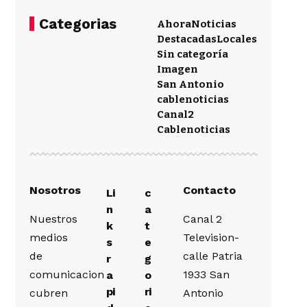
Categorias
Ahora
Noticias
Destacadas
Locales
Sin categoría
Imagen
San Antonio
cablenoticias
Canal2
Cablenoticias
Nosotros
Contacto
Li
c
n
a
Nuestros
Canal 2
k
t
medios
Television-
s
e
de
calle Patria
r
g
comunicacion
1933 San
a
o
pi
ri
cubren
Antonio