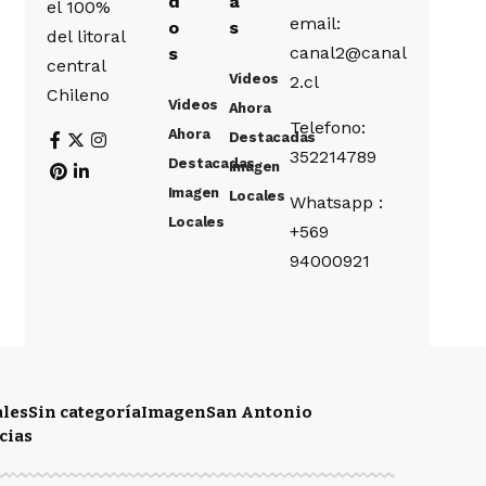
d
a
el 100%
email:
o
s
del litoral
canal2@canal
s
central
Videos
2.cl
Chileno
Videos
Ahora
Telefono:
Ahora
Destacadas
352214789
Destacadas
Imagen
Imagen
Locales
Whatsapp :
Locales
+569
94000921
ales
Sin categoría
Imagen
San Antonio
cias