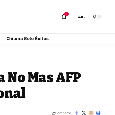
3
Aa
M
Chilena Solo Éxitos
a No Mas AFP
onal
Comparte