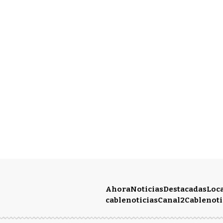
Ahora
Noticias
Destacadas
Loc
cablenoticias
Canal2
Cablenoti