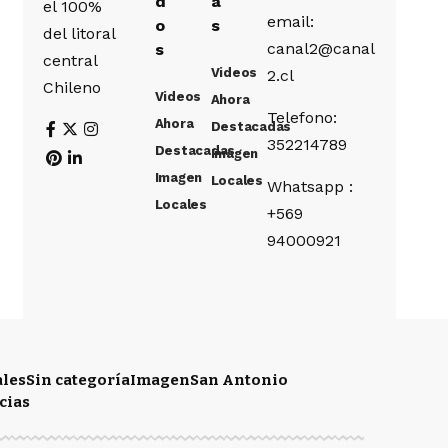
d
a
el 100%
email:
o
s
del litoral
canal2@canal
s
central
Videos
2.cl
Chileno
Videos
Ahora
Telefono:
Ahora
Destacadas
352214789
Destacadas
Imagen
Imagen
Locales
Whatsapp :
Locales
+569
94000921
ales
Sin categoría
Imagen
San Antonio
cias