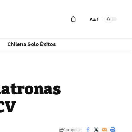
Aa
M
Chilena Solo Éxitos
matronas
HCV
Comparte