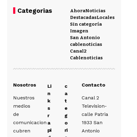
Categorias
Ahora
Noticias
Destacadas
Locales
Sin categoría
Imagen
San Antonio
cablenoticias
Canal2
Cablenoticias
Nosotros
Contacto
Li
c
n
a
Nuestros
Canal 2
k
t
medios
Television-
s
e
de
calle Patria
r
g
comunicacion
1933 San
a
o
pi
ri
cubren
Antonio