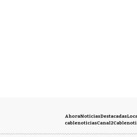
Ahora
Noticias
Destacadas
Loc
cablenoticias
Canal2
Cablenoti