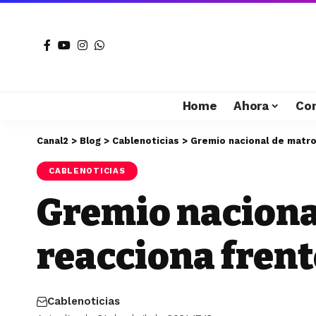
Home
Ahora
Co
Canal2
>
Blog
>
Cablenoticias
>
Gremio nacional de matro
CABLENOTICIAS
Gremio naciona
reacciona fren
Cablenoticias