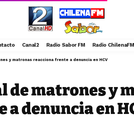
ntacto
Canal2
Radio Sabor FM
Radio ChilenaF
nes y matronas reacciona frente a denuncia en HCV
l de matrones y 
te a denuncia en 