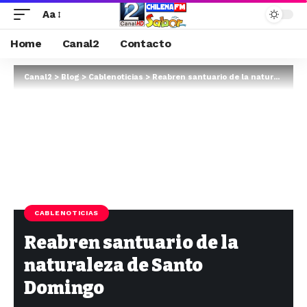
Aa
Home
Canal2
Contacto
Canal2
>
Blog
>
Cablenoticias
>
Reabren santuario de la naturaleza de Santo Domingo
CABLENOTICIAS
Reabren santuario de la
naturaleza de Santo
Domingo