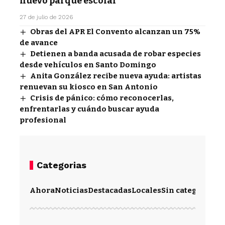
nuevo parque escolar
27 de julio de 2026
Obras del APR El Convento alcanzan un 75%
de avance
Detienen a banda acusada de robar especies
desde vehículos en Santo Domingo
Anita González recibe nueva ayuda: artistas
renuevan su kiosco en San Antonio
Crisis de pánico: cómo reconocerlas,
enfrentarlas y cuándo buscar ayuda
profesional
Categorias
Ahora
Noticias
Destacadas
Locales
Sin categoría
Im